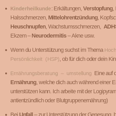
: Erkältungen,
Verstopfung
,
Kinderheilkunde
Halsschmerzen,
Mittelohrentzündung
, Kopfs
Heuschnupfen
, Wachstumsschmerzen,
ADH
Ekzem –
Neurodermitis
– Akne usw.
Wenn du Unterstützung suchst im Thema
Hoch
, ob für dich oder dein Kin
Persönlichkeit (HSP)
Eine auf 
Ernährungsberatung – umstellung
Ernährung
, welche dich auch während einer E
unterstützen kann. Ich arbeite mit der Logipyram
antientzündlich oder Blutgruppenernährung)
Bei
Unfall
– zur Unterstützung der Genesung, 