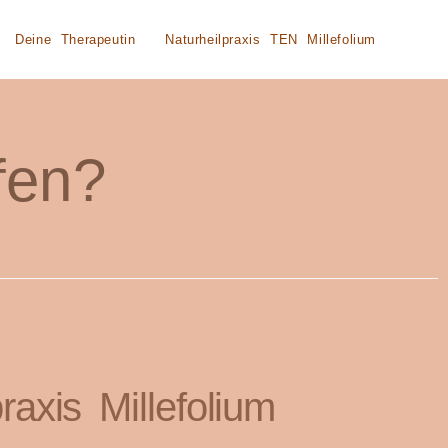
Deine Therapeutin
Naturheilpraxis TEN Millefolium
fen?
axis Millefolium