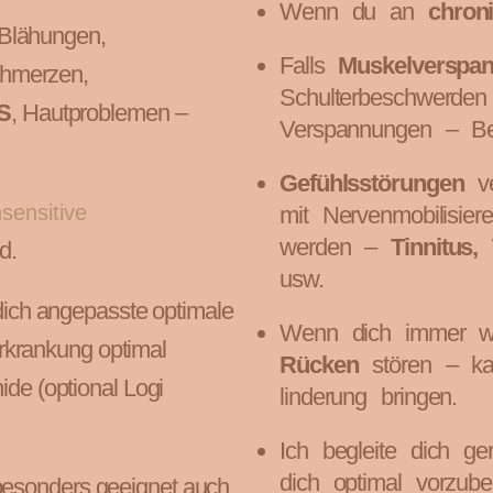
Wenn du an
chron
 Blähungen,
Falls
Muskelversp
chmerzen,
Schulterbeschwerden
S
, Hautproblemen –
Verspannungen – Be
Gefühlsstörungen
ve
sensitive
mit Nervenmobilisier
werden –
Tinnitus, 
d.
usw.
dich angepasste optimale
Wenn dich immer 
rkrankung optimal
Rücken
stören – k
ide (optional Logi
linderung bringen.
Ich begleite dich g
dich optimal vorzube
besonders geeignet auch