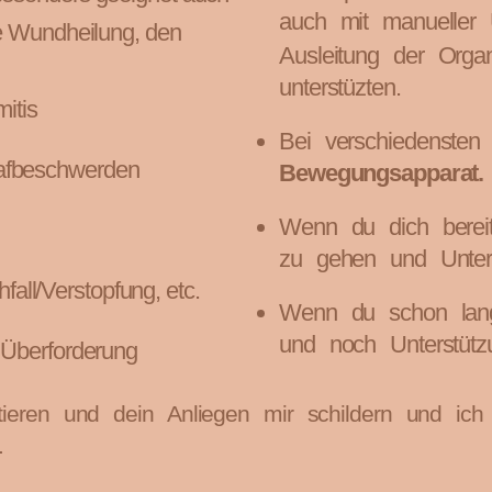
auch mit manueller
e Wundheilung, den
Ausleitung der Organ
unterstüzten.
itis
Bei verschiedenste
lafbeschwerden
Bewegungsapparat.
Wenn du dich berei
zu gehen und Unters
all/Verstopfung, etc.
Wenn du schon la
und noch Unterstütz
– Überforderung
ktieren und dein Anliegen mir schildern und ic
.