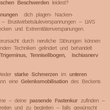
ischen Beschwerden
leidest?
annungen
dich plagen- Nacken-
 – Brustwirbelsäuleverspannungen – LWS
cken und Extremitätenverspanungen.
rursacht durch nervliche Störungen können
enden Techniken gelindert und behandelt
Trigeminus, Tennisellbogen, Ischiasnerv
wieder
starke Schmerzen
im
unteren
ann eine
Gelenksmobilisation
des Beckens
erne – deine
passende Fastenkur
zufinden –
reiten und zu begleiten – falls gewünscht