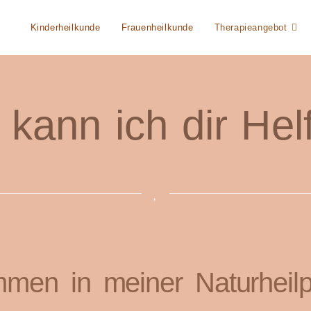
Kinderheilkunde
Frauenheilkunde
Therapieangebot
 kann ich dir Hel
mmen in meiner Naturheilpr